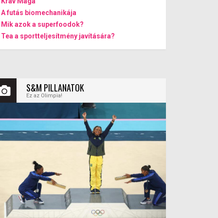
Krav Maga
A futás biomechanikája
Mik azok a superfoodok?
Tea a sportteljesítmény javítására?
S&M PILLANATOK
Ez az Olimpia!