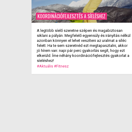
KOORDINÁCIÓFEJLESZTÉS A SÍELÉSHEZ
A legtöbb síelő szeretne szépen és magabiztosan
siklani a pályán. Megfelelő egyensúly és irányítás nélkül
azonban könnyen el lehet veszíteni az uralmat a síléc
felett. Ha te sem szeretnéd ezt megtapasztalni, akkor
jó hírem van: napi pár perc gyakorlás segít, hogy ezt
elkerüld. Íme néhány koordinációfejlesztés gyakorlat a
síeléshez!
#Aktuális
#Fitnesz