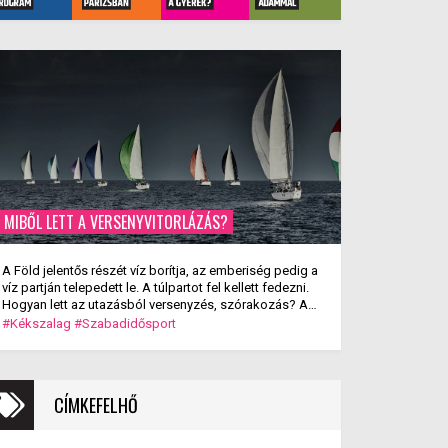
MIBŐL LETT A VERSENYVITORLÁZÁS?
A Föld jelentős részét víz borítja, az emberiség pedig a
víz partján telepedett le. A túlpartot fel kellett fedezni.
Hogyan lett az utazásból versenyzés, szórakozás? A
versenyvitorlázás kialakulása.
#Kékszalag
#Szabadidősport
CÍMKEFELHŐ