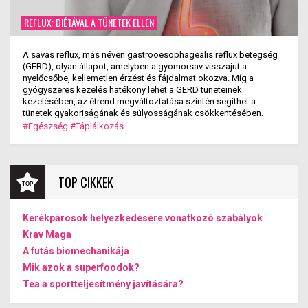
REFLUX: DIÉTÁVAL A TÜNETEK ELLEN
A savas reflux, más néven gastrooesophagealis reflux betegség
(GERD), olyan állapot, amelyben a gyomorsav visszajut a
nyelőcsőbe, kellemetlen érzést és fájdalmat okozva. Míg a
gyógyszeres kezelés hatékony lehet a GERD tüneteinek
kezelésében, az étrend megváltoztatása szintén segíthet a
tünetek gyakoriságának és súlyosságának csökkentésében.
#Egészség
#Táplálkozás
TOP CIKKEK
Kerékpárosok helyezkedésére vonatkozó szabályok
Krav Maga
A futás biomechanikája
Mik azok a superfoodok?
Tea a sportteljesítmény javítására?