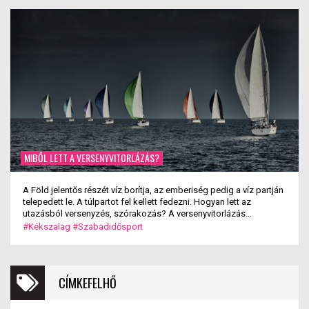
MIBŐL LETT A VERSENYVITORLÁZÁS?
A Föld jelentős részét víz borítja, az emberiség pedig a víz partján
telepedett le. A túlpartot fel kellett fedezni. Hogyan lett az
utazásból versenyzés, szórakozás? A versenyvitorlázás
kialakulása.
#Kékszalag
#Szabadidősport
CÍMKEFELHŐ