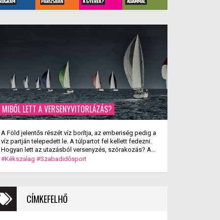
MIBŐL LETT A VERSENYVITORLÁZÁS?
A Föld jelentős részét víz borítja, az emberiség pedig a
víz partján telepedett le. A túlpartot fel kellett fedezni.
Hogyan lett az utazásból versenyzés, szórakozás? A
versenyvitorlázás kialakulása.
#Kékszalag
#Szabadidősport
CÍMKEFELHŐ