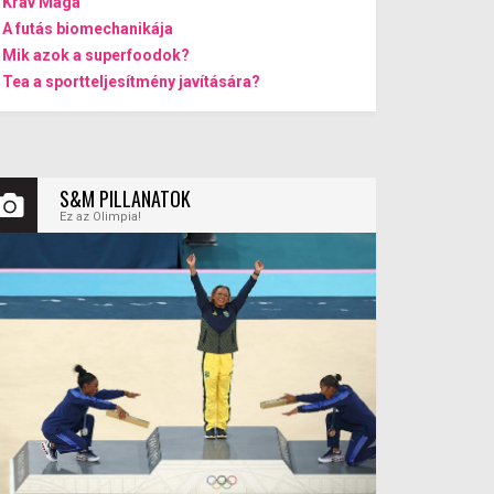
Krav Maga
A futás biomechanikája
Mik azok a superfoodok?
Tea a sportteljesítmény javítására?
S&M PILLANATOK
Ez az Olimpia!