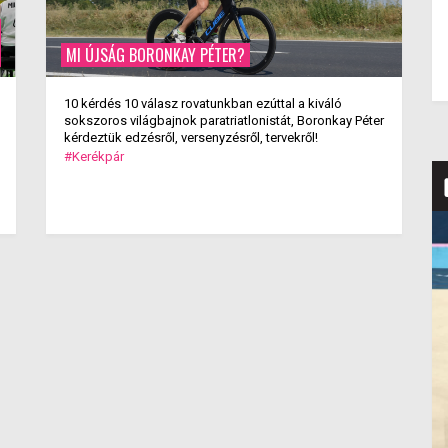
MI ÚJSÁG BORONKAY PÉTER?
10 kérdés 10 válasz rovatunkban ezúttal a kiváló
sokszoros világbajnok paratriatlonistát, Boronkay Péter
kérdeztük edzésről, versenyzésről, tervekről!
#Kerékpár