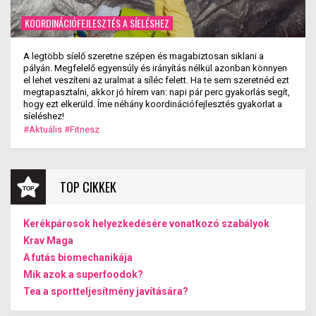
KOORDINÁCIÓFEJLESZTÉS A SÍELÉSHEZ
A legtöbb síelő szeretne szépen és magabiztosan siklani a
pályán. Megfelelő egyensúly és irányítás nélkül azonban könnyen
el lehet veszíteni az uralmat a síléc felett. Ha te sem szeretnéd ezt
megtapasztalni, akkor jó hírem van: napi pár perc gyakorlás segít,
hogy ezt elkerüld. Íme néhány koordinációfejlesztés gyakorlat a
síeléshez!
#Aktuális
#Fitnesz
TOP CIKKEK
Kerékpárosok helyezkedésére vonatkozó szabályok
Krav Maga
A futás biomechanikája
Mik azok a superfoodok?
Tea a sportteljesítmény javítására?