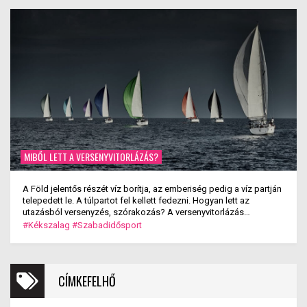
MIBŐL LETT A VERSENYVITORLÁZÁS?
A Föld jelentős részét víz borítja, az emberiség pedig a víz partján
telepedett le. A túlpartot fel kellett fedezni. Hogyan lett az
utazásból versenyzés, szórakozás? A versenyvitorlázás
kialakulása.
#Kékszalag
#Szabadidősport
CÍMKEFELHŐ