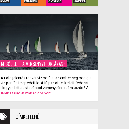
MIBŐL LETT A VERSENYVITORLÁZÁS?
A Föld jelentős részét víz borítja, az emberiség pedig a
víz partján telepedett le. A túlpartot fel kellett fedezni.
Hogyan lett az utazásból versenyzés, szórakozás? A
versenyvitorlázás kialakulása.
#Kékszalag
#Szabadidősport
CÍMKEFELHŐ