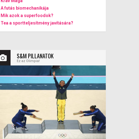
Krav Maga
A futás biomechanikája
Mik azok a superfoodok?
Tea a sportteljesítmény javítására?
S&M PILLANATOK
Ez az Olimpia!