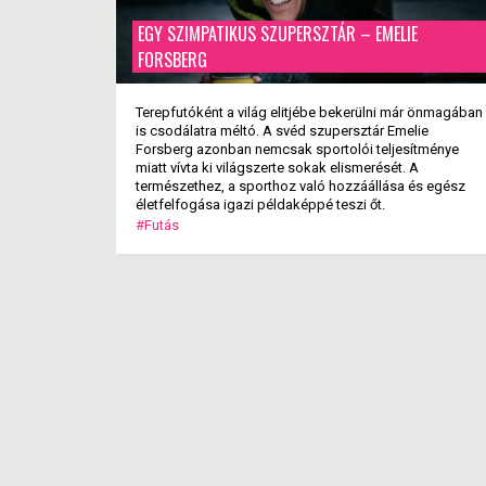
EGY SZIMPATIKUS SZUPERSZTÁR – EMELIE
FORSBERG
Terepfutóként a világ elitjébe bekerülni már önmagában
is csodálatra méltó. A svéd szupersztár Emelie
Forsberg azonban nemcsak sportolói teljesítménye
miatt vívta ki világszerte sokak elismerését. A
természethez, a sporthoz való hozzáállása és egész
életfelfogása igazi példaképpé teszi őt.
#Futás