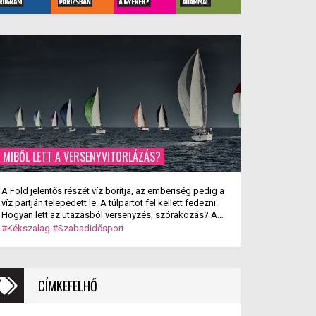
MIBŐL LETT A VERSENYVITORLÁZÁS?
A Föld jelentős részét víz borítja, az emberiség pedig a
víz partján telepedett le. A túlpartot fel kellett fedezni.
Hogyan lett az utazásból versenyzés, szórakozás? A
versenyvitorlázás kialakulása.
#Kékszalag
#Szabadidősport
CÍMKEFELHŐ