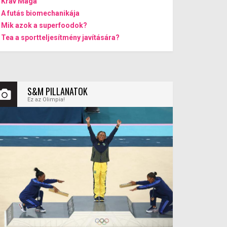
Krav Maga
A futás biomechanikája
Mik azok a superfoodok?
Tea a sportteljesítmény javítására?
S&M PILLANATOK
Ez az Olimpia!