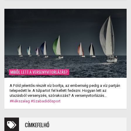
MIBŐL LETT A VERSENYVITORLÁZÁS?
A Föld jelentős részét víz borítja, az emberiség pedig a víz partján
telepedett le. A túlpartot fel kellett fedezni. Hogyan lett az
utazásból versenyzés, szórakozás? A versenyvitorlázás
kialakulása.
#Kékszalag
#Szabadidősport
CÍMKEFELHŐ