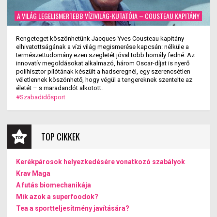
A VILÁG LEGELISMERTEBB VÍZIVILÁG-KUTATÓJA – COUSTEAU KAPITÁNY
Rengeteget köszönhetünk Jacques-Yves Cousteau kapitány
elhivatottságának a vízi világ megismerése kapcsán: nélküle a
természettudomány ezen szegletét jóval több homály fedné. Az
innovatív megoldásokat alkalmazó, három Oscar-díjat is nyerő
polihisztor pilótának készült a hadseregnél, egy szerencsétlen
véletlennek köszönhető, hogy végül a tengereknek szentelte az
életét – s maradandót alkotott.
#Szabadidősport
TOP CIKKEK
Kerékpárosok helyezkedésére vonatkozó szabályok
Krav Maga
A futás biomechanikája
Mik azok a superfoodok?
Tea a sportteljesítmény javítására?