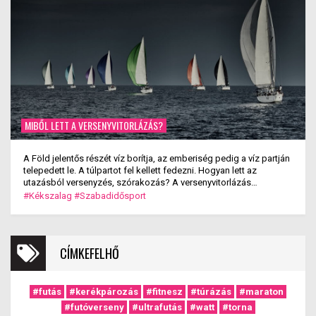
MIBŐL LETT A VERSENYVITORLÁZÁS?
A Föld jelentős részét víz borítja, az emberiség pedig a víz partján
telepedett le. A túlpartot fel kellett fedezni. Hogyan lett az
utazásból versenyzés, szórakozás? A versenyvitorlázás
kialakulása.
#Kékszalag
#Szabadidősport
CÍMKEFELHŐ
#futás
#kerékpározás
#fitnesz
#túrázás
#maraton
#futóverseny
#ultrafutás
#watt
#torna