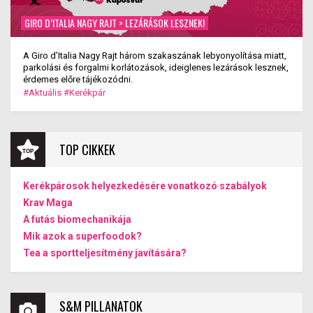
GIRO D’ITALIA NAGY RAJT > LEZÁRÁSOK LESZNEK!
A Giro d’Italia Nagy Rajt három szakaszának lebyonyolítása miatt,
parkolási és forgalmi korlátozások, ideiglenes lezárások lesznek,
érdemes előre tájékozódni.
#Aktuális
#Kerékpár
TOP CIKKEK
Kerékpárosok helyezkedésére vonatkozó szabályok
Krav Maga
A futás biomechanikája
Mik azok a superfoodok?
Tea a sportteljesítmény javítására?
S&M PILLANATOK