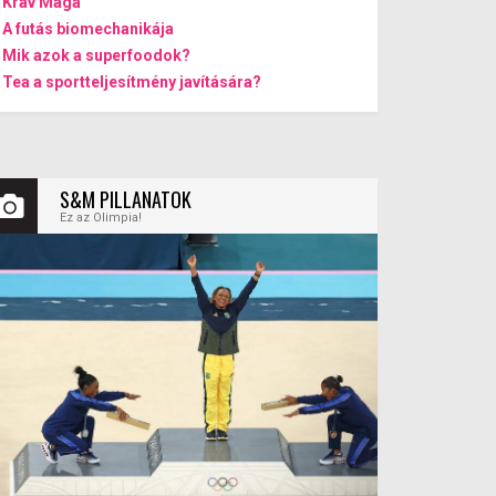
Krav Maga
A futás biomechanikája
Mik azok a superfoodok?
Tea a sportteljesítmény javítására?
S&M PILLANATOK
Ez az Olimpia!