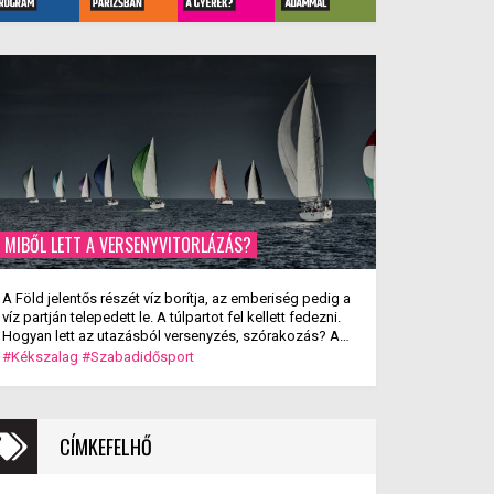
MIBŐL LETT A VERSENYVITORLÁZÁS?
A Föld jelentős részét víz borítja, az emberiség pedig a
víz partján telepedett le. A túlpartot fel kellett fedezni.
Hogyan lett az utazásból versenyzés, szórakozás? A
versenyvitorlázás kialakulása.
#Kékszalag
#Szabadidősport
CÍMKEFELHŐ