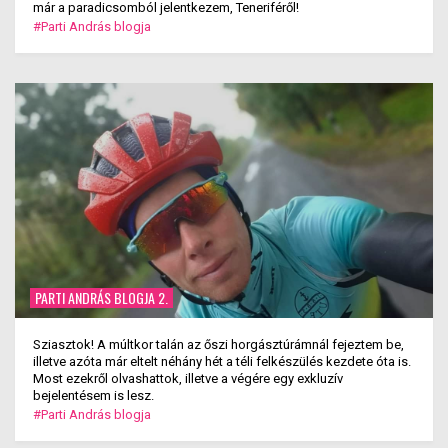
már a paradicsomból jelentkezem, Teneriféről!
#Parti András blogja
PARTI ANDRÁS BLOGJA 2.
Sziasztok! A múltkor talán az őszi horgásztúrámnál fejeztem be,
illetve azóta már eltelt néhány hét a téli felkészülés kezdete óta is.
Most ezekről olvashattok, illetve a végére egy exkluzív
bejelentésem is lesz.
#Parti András blogja