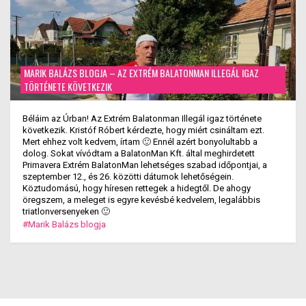
MARIK BALÁZS BLOGJA – AZ EXTRÉM BALATONMAN ILLEGÁL IGAZ
TÖRTÉNETE KÖVETKEZIK
Béláim az Úrban! Az Extrém Balatonman Illegál igaz története
következik. Kristóf Róbert kérdezte, hogy miért csináltam ezt.
Mert ehhez volt kedvem, írtam 🙂 Ennél azért bonyolultabb a
dolog. Sokat vívódtam a BalatonMan Kft. által meghirdetett
Primavera Extrém BalatonMan lehetséges szabad időpontjai, a
szeptember 12., és 26. közötti dátumok lehetőségein.
Köztudomású, hogy híresen rettegek a hidegtől. De ahogy
öregszem, a meleget is egyre kevésbé kedvelem, legalábbis
triatlonversenyeken 🙂
#Marik Balázs blogja