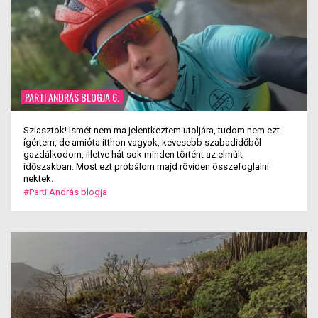
PARTI ANDRÁS BLOGJA 6.
Sziasztok! Ismét nem ma jelentkeztem utoljára, tudom nem ezt
ígértem, de amióta itthon vagyok, kevesebb szabadidőből
gazdálkodom, illetve hát sok minden történt az elmúlt
időszakban. Most ezt próbálom majd röviden összefoglalni
nektek.
#Parti András blogja