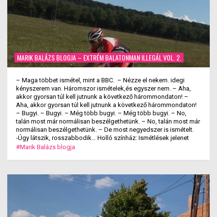
MARIK BALÁZS BLOGJA – EXTRÉM BALATONMAN ILLEGÁL VOL. 2.
– Maga többet ismétel, mint a BBC. – Nézze el nekem. idegi
kényszerem van. Háromszor ismételek,és egyszer nem. – Aha,
akkor gyorsan túl kell jutnunk a következő hárommondaton! –
Aha, akkor gyorsan túl kell jutnunk a következő hárommondaton!
– Bugyi. – Bugyi. – Még több bugyi. – Még több bugyi. – No,
talán most már normálisan beszélgethetünk. – No, talán most már
normálisan beszélgethetünk. – De most negyedszer is ismételt.
-Úgy látszik, rosszabbodik… Holló színház: Ismétlések jelenet
#Marik Balázs blogja