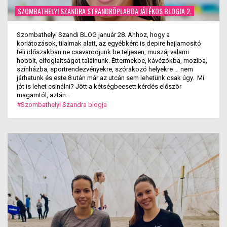
SZOMBATHELYI SZANDRA STRANDRÖPLABDA JÁTÉKOS BLOGJA 2.
Szombathelyi Szandi BLOG január 28. Ahhoz, hogy a
korlátozások, tilalmak alatt, az egyébként is depire hajlamosító
téli időszakban ne csavarodjunk be teljesen, muszáj valami
hobbit, elfoglaltságot találnunk. Éttermekbe, kávézókba, moziba,
színházba, sportrendezvényekre, szórakozó helyekre … nem
járhatunk és este 8 után már az utcán sem lehetünk csak úgy. Mi
jót is lehet csinálni? Jött a kétségbeesett kérdés először
magamtól, aztán…
#Szombathelyi Szandra blogja