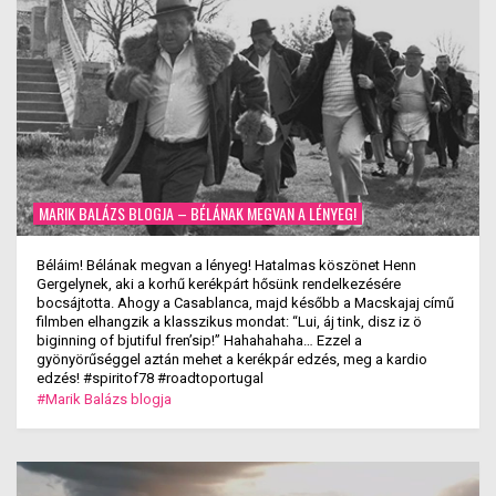
MARIK BALÁZS BLOGJA – BÉLÁNAK MEGVAN A LÉNYEG!
Béláim! Bélának megvan a lényeg! Hatalmas köszönet Henn
Gergelynek, aki a korhű kerékpárt hősünk rendelkezésére
bocsájtotta. Ahogy a Casablanca, majd később a Macskajaj című
filmben elhangzik a klasszikus mondat: “Lui, áj tink, disz iz ö
biginning of bjutiful fren’sip!” Hahahahaha… Ezzel a
gyönyörűséggel aztán mehet a kerékpár edzés, meg a kardio
edzés! #spiritof78 #roadtoportugal
#Marik Balázs blogja