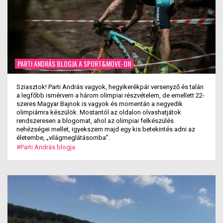
PARTI ANDRÁS BLOGJA A SPORT&MOVE-ON
Sziasztok! Parti András vagyok, hegyikerékpár versenyző és talán
a legfőbb ismérvem a három olimpiai részvételem, de emellett 22-
szeres Magyar Bajnok is vagyok és momentán a negyedik
olimpiámra készülök. Mostantól az oldalon olvashatjátok
rendszeresen a blogomat, ahol az olimpiai felkészülés
nehézségei mellet, igyekszem majd egy kis betekintés adni az
életembe, „világmeglátásomba”.
#Parti András blogja