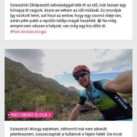
Sziasztok! Elképesztő sebességgel telik itt az idő, már lassan egy
hónapja itt vagyok, észre se vettem az idő múlását. Ez mondjuk
így szokott lenni, azt hiszi az ember, hogy egy csomó ideje van,
aztán pikk-pakk a repülőn találja magát hazafelé. 😀 Na még
ennyire nem vészes a helyzet, van még egy kis időm itt.
#Parti András blogja
PARTI ANDRÁS BLOGJA 3.
Sziasztok! Ahogy sejtettem, otthonról már nem sikerült
jelentkeznem, összecsaptak a hullámok a fejem felett. De most