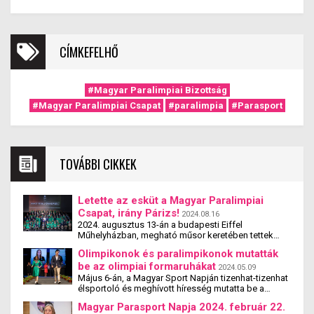
CÍMKEFELHŐ
#Magyar Paralimpiai Bizottság
#Magyar Paralimpiai Csapat
#paralimpia
#Parasport
TOVÁBBI CIKKEK
Letette az esküt a Magyar Paralimpiai
Csapat, irány Párizs!
2024.08.16
2024. augusztus 13-án a budapesti Eiffel
Műhelyházban, megható műsor keretében tettek
fogadalmat a Magyar Paralimpiai Csapat sportolói,
Olimpikonok és paralimpikonok mutatták
edzői, sport- és egészségügyi szakemberei,
be az olimpiai formaruhákat
stábtagjai, a csapatiroda munkatársai, valamint a
2024.05.09
játékokon résztvevő hivatalos delegáltak,
Május 6-án, a Magyar Sport Napján tizenhat-tizenhat
játékvezetők, bírók és sportvezetők. Az eskü
élsportoló és meghívott híresség mutatta be a
szövegét Krajnyák Zsuzsanna tizenkétszeres
Magyar Olimpiai és Paralimpiai Csapat részére
Magyar Parasport Napja 2024. február 22.
paralimpiai érmes vívó, Rescsik Csaba Európa-
tervezett olimpiai formaruhákat. A párizsi olimpia és