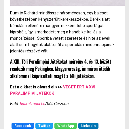
Dumity Richárd mindössze háromévesen, egy baleset
következtében kényszerült kerekesszékbe. Derék alatti
bénulása ellenére már gyermekként több sportágat
kipróbált, így ismerkedett meg a handbike-kal és a
monosízéssel. Sportba vetett szeretete és hite az évek
alatt sem hagytak alább, sőt a sportolás mindennapjainak
jelentős részévé vált.
A XIII. Téli Paralimpiai Játékokat március 4. és 13. között
rendezik meg Pekingben. Magyarország, immáron ötödik
alkalommal képviselteti magát a téli játékokon.
Ezt a cikket is olvasd el >>>
VÉGET ÉRT A XVI.
PARALIMPIAI JÁTÉKOK
Fotó:
hparalimpia.hu
/Réti Gerzson
Facebook
Twitter
WhatsApp
LinkedIn