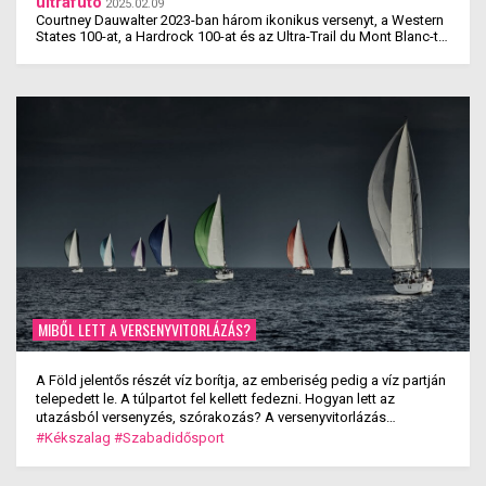
ultrafutó
2025.02.09
Courtney Dauwalter 2023-ban három ikonikus versenyt, a Western
States 100-at, a Hardrock 100-at és az Ultra-Trail du Mont Blanc-t
is megnyerte. Ez rajta kívül eddig még ...
MIBŐL LETT A VERSENYVITORLÁZÁS?
A Föld jelentős részét víz borítja, az emberiség pedig a víz partján
telepedett le. A túlpartot fel kellett fedezni. Hogyan lett az
utazásból versenyzés, szórakozás? A versenyvitorlázás
kialakulása.
#Kékszalag
#Szabadidősport