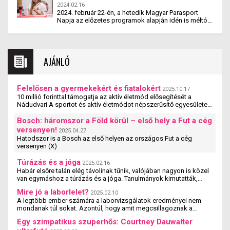
bajnoki ezüstérmes sportlövő, Karnok Marcell kajak-
paralimpia nyitóünnepségére a bevonuló ruházatot a
2024.02.16
kenu edző és Karakas Hedvig, a Nemzetközi Judo
Heavy Tools tervezi és készíti, míg a sportruházatok
2024. február 22-én, a hetedik Magyar Parasport
Szövetség elnöki irodájának munkatársa után
az Adidas és a Tisza, az ünneplő ruházatok pedig a
Napja az előzetes programok alapján idén is méltó
ismételték a csapattagok. Az eseményen a Magyar
Roland Divatház és a Kézmű közreműködésével
és emlékezetes lesz. Korábbi hagyományokhoz
Paralimpiai Bizottság díjait is átadták, valamint itt
készülnek. (X)
megfelelően, koszorúzással emlékezik meg a
debütált a Magyar Paralimpiai Csapat hivatalos dala.
Magyar Paralimpiai Bizottság az elhunyt
(X)
bajnokainkról az Olimpia Parkban, illetve nemzetközi
AJÁNLÓ
konferenciát szervezk Együtt erősebben, mint
valaha! címmel.
Felelősen a gyermekekért és fiatalokért
2025.10.17
10 millió forinttal támogatja az aktív életmód elősegítését a
Nádudvari A sportot és aktív életmódot népszerűsítő egyesületek,
szervezetek és iskolák szakmai ...
Bosch: háromszor a Föld körül – első hely a Fut a cég
versenyen!
2025.04.27
Hatodszor is a Bosch az első helyen az országos Fut a cég
versenyen (X)
Túrázás és a jóga
2025.02.16
Habár elsőre talán elég távolinak tűnik, valójában nagyon is közel
van egymáshoz a túrázás és a jóga. Tanulmányok kimutatták,
hogy a jógázás és a túrázás ...
Mire jó a laborlelet?
2025.02.10
A legtöbb ember számára a laborvizsgálatok eredményei nem
mondanak túl sokat. Azontúl, hogy amit megcsillagoznak a
laborlelet íven, azok az értékek valószínűleg ...
Egy szimpatikus szuperhős: Courtney Dauwalter