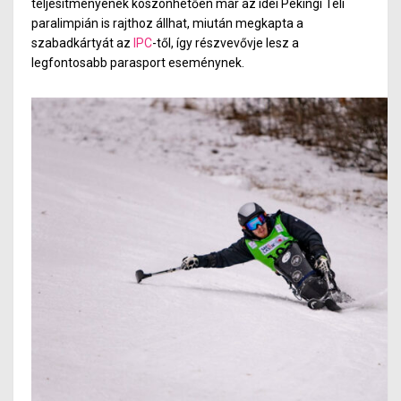
teljesítményének köszönhetően már az idei Pekingi Téli
paralimpián is rajthoz állhat, miután megkapta a
szabadkártyát az
IPC
-től, így részvevővje lesz a
legfontosabb parasport eseménynek.