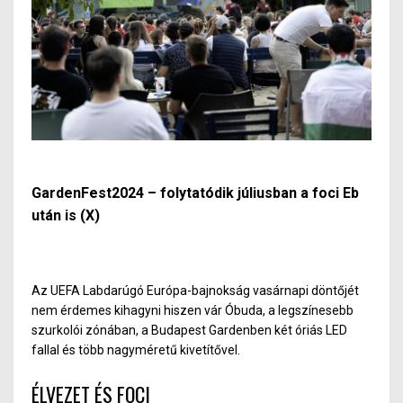
GardenFest2024 –
folytatódik júliusban a foci Eb
után is (X)
Az UEFA Labdarúgó Európa-bajnokság vasárnapi döntőjét
nem érdemes kihagyni hiszen vár Óbuda, a legszínesebb
szurkolói zónában, a Budapest Gardenben két óriás LED
fallal és több nagyméretű kivetítővel.
ÉLVEZET ÉS FOCI