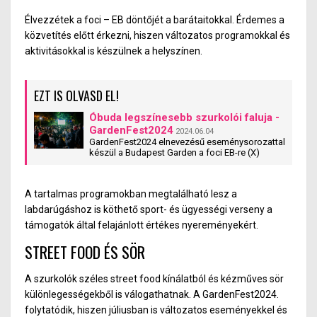
Élvezzétek a foci – EB döntőjét a barátaitokkal. Érdemes a
közvetítés előtt érkezni, hiszen változatos programokkal és
aktivitásokkal is készülnek a helyszínen.
EZT IS OLVASD EL!
Óbuda legszínesebb szurkolói faluja -
GardenFest2024
2024.06.04
GardenFest2024 elnevezésű eseménysorozattal
készül a Budapest Garden a foci EB-re (X)
A tartalmas programokban megtalálható lesz a
labdarúgáshoz is köthető sport- és ügyességi verseny a
támogatók által felajánlott értékes nyereményekért.
STREET FOOD ÉS SÖR
A szurkolók széles street food kínálatból és kézműves sör
különlegességekből is válogathatnak. A GardenFest2024.
folytatódik, hiszen júliusban is változatos eseményekkel és