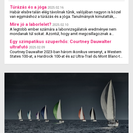
Túrázás és a jóga
2025.02.16
Habár elsőre talán elég távolinak tűnik, valójában nagyon is közel
van egymáshoz a túrázás és a jóga. Tanulmányok kimutatták,
hogy a jógázás és a túrázás ...
Mire jó a laborlelet?
2025.02.10
A legtöbb ember számára a laborvizsgálatok eredményei nem
mondanak túl sokat. Azontúl, hogy amit megcsillagoznak a
laborlelet íven, azok az értékek valószínűleg ...
Egy szimpatikus szuperhős: Courtney Dauwalter
ultrafutó
2025.02.09
Courtney Dauwalter 2023-ban három ikonikus versenyt, a Western
States 100-at, a Hardrock 100-at és az Ultra-Trail du Mont Blanc-t
is megnyerte. Ez rajta kívül eddig még ...