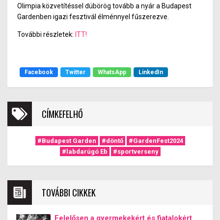
Olimpia közvetítéssel dübörög tovább a nyár a Budapest
Gardenben igazi fesztivál élménnyel fűszerezve.
További részletek:
ITT!
Facebook
Twitter
WhatsApp
LinkedIn
CÍMKEFELHŐ
#Budapest Garden
#döntő
#GardenFest2024
#labdarúgó Eb
#sportverseny
TOVÁBBI CIKKEK
Felelősen a gyermekekért és fiatalokért