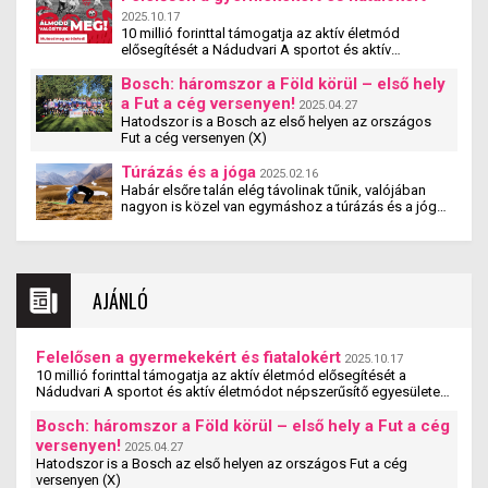
2025.10.17
10 millió forinttal támogatja az aktív életmód
elősegítését a Nádudvari A sportot és aktív
életmódot népszerűsítő egyesületek, szervezetek és
iskolák szakmai tevékenységét támogatja a
Bosch: háromszor a Föld körül – első hely
Nádudvari hamarosan induló pályázata. A
a Fut a cég versenyen!
2025.04.27
#mitehetünktöbbet pályzat a cég társadalmi
Hatodszor is a Bosch az első helyen az országos
felelősségvállalási programjának új eleme. A
Fut a cég versenyen (X)
pályázaton olyan magyarországi szervezetek
vehetnek részt, amelyek 5 és 25 év közötti fiatalok
Túrázás és a jóga
2025.02.16
számára biztosítják a rendszeres mozgás,
Habár elsőre talán elég távolinak tűnik, valójában
sportolás lehetőségét – jelentette be Nagy Ádám, a
nagyon is közel van egymáshoz a túrázás és a jóga.
Nádudvari Élelmiszer Kft. ügyvezető igazgatója.
Tanulmányok kimutatták, hogy a jógázás és a
túrázás együtt nemcsak fizikai, hanem mentális
jóllétet is teremt.
AJÁNLÓ
Felelősen a gyermekekért és fiatalokért
2025.10.17
10 millió forinttal támogatja az aktív életmód elősegítését a
Nádudvari A sportot és aktív életmódot népszerűsítő egyesületek,
szervezetek és iskolák szakmai ...
Bosch: háromszor a Föld körül – első hely a Fut a cég
versenyen!
2025.04.27
Hatodszor is a Bosch az első helyen az országos Fut a cég
versenyen (X)