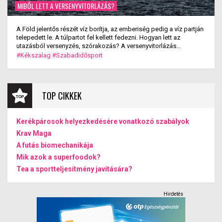
MIBŐL LETT A VERSENYVITORLÁZÁS?
A Föld jelentős részét víz borítja, az emberiség pedig a víz partján
telepedett le. A túlpartot fel kellett fedezni. Hogyan lett az
utazásból versenyzés, szórakozás? A versenyvitorlázás
kialakulása.
#Kékszalag
#Szabadidősport
TOP CIKKEK
Kerékpárosok helyezkedésére vonatkozó szabályok
Krav Maga
A futás biomechanikája
Mik azok a superfoodok?
Tea a sportteljesítmény javítására?
Hirdetés